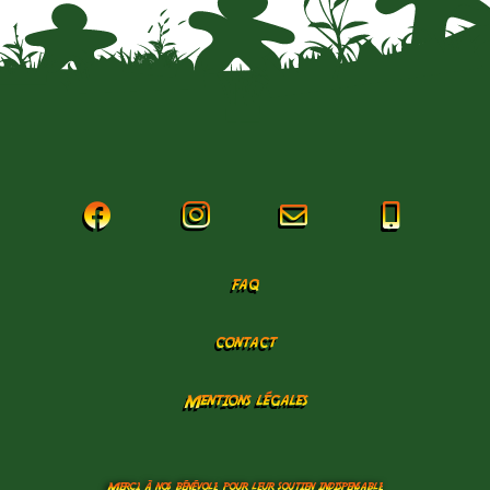




faq
contact
Mentions légales
à nos bénévoles
Merci
pour leur soutien indispensable