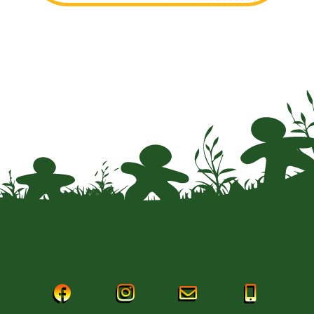



