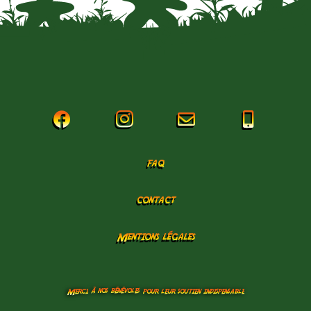




faq
contact
Mentions légales
à nos bénévoles
Merci
pour leur soutien indispensable